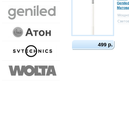
Genile
Матов
Мощно
Светов
499 р.